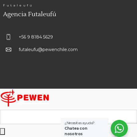
Futaleufú
Agencia Futaleufú
+56 9 8184 5629
futaleufu@pewenchile.com
¿Necesitas ayuda?
Chatea con
nosotros