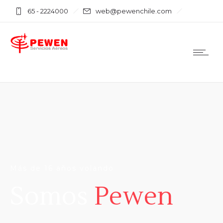
65 - 2224000
web@pewenchile.com
Más de 16 años volando
Somos
Pewen